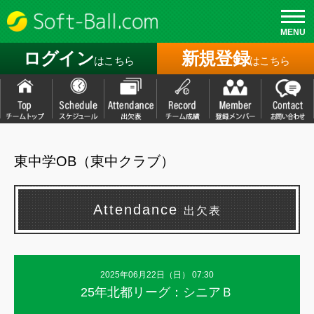
MENU
ログイン
新規登録
はこちら
はこちら
東中学OB（東中クラブ）
Attendance
出欠表
2025年06月22日（
日
） 07:30
25年北都リーグ：シニアＢ