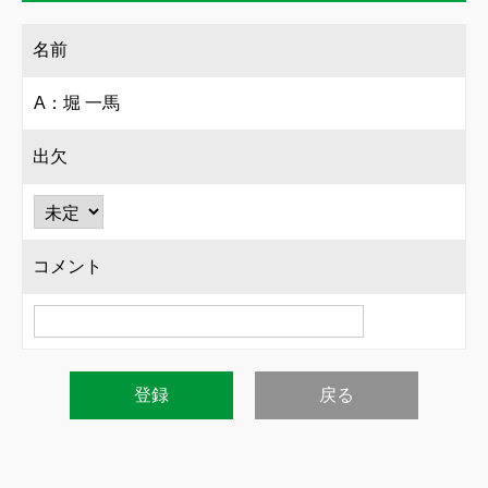
名前
A：堀 一馬
出欠
コメント