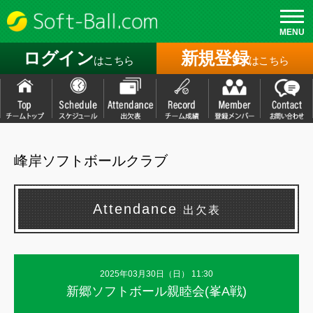
MENU
ログイン
新規登録
はこちら
はこちら
峰岸ソフトボールクラブ
Attendance
出欠表
2025年03月30日（
日
） 11:30
新郷ソフトボール親睦会(峯A戦)