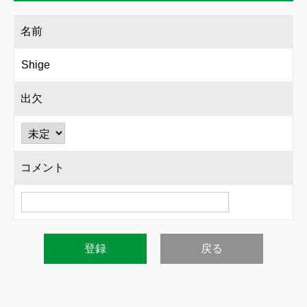
名前
Shige
出欠
コメント