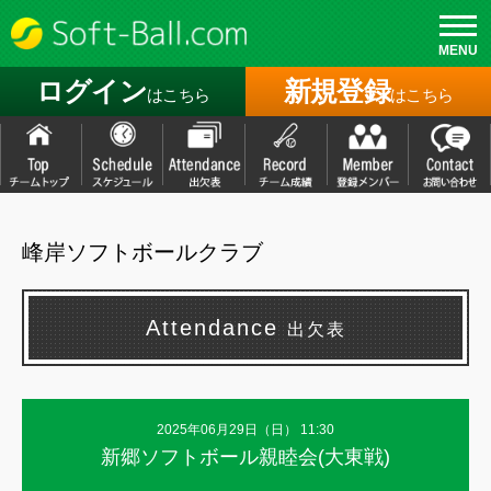
MENU
ログイン
新規登録
はこちら
はこちら
峰岸ソフトボールクラブ
Attendance
出欠表
2025年06月29日（
日
） 11:30
新郷ソフトボール親睦会(大東戦)