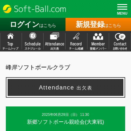
MENU
ログイン
新規登録
はこちら
はこちら
峰岸ソフトボールクラブ
Attendance
出欠表
2025年06月29日（
日
） 11:30
新郷ソフトボール親睦会(大東戦)