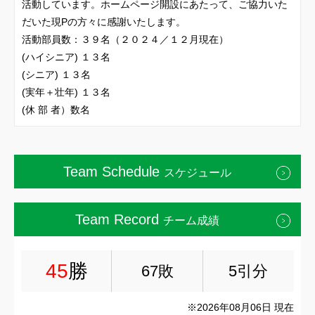
活動しています。ホームページ開設にあたって、ご協力いた
だいた現Pの方々に感謝いたします。
活動部員数：３９名（２０２４／１２月現在）
(ハイシニア) １３名
(シニア) １３名
(実年＋壮年) １３名
(休 部 者）数名
Team Schedule
スケジュール
Team Record
チーム成績
45
勝
67敗
5引分
※2026年08月06日 現在